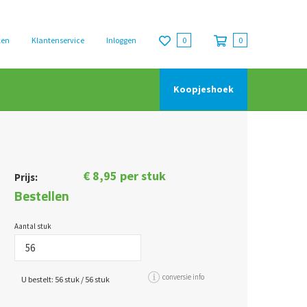
ken
Klantenservice
Inloggen
0
0
Koopjeshoek
€
8,95
per stuk
Prijs:
Bestellen
Aantal stuk
conversie info
U bestelt:
56
stuk /
56
stuk