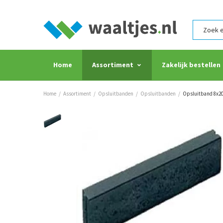
Home
Assortiment
Zakelijk bestellen
Home
/
Assortiment
/
Opsluitbanden
/
Opsluitbanden
/
Opsluitband 8x20