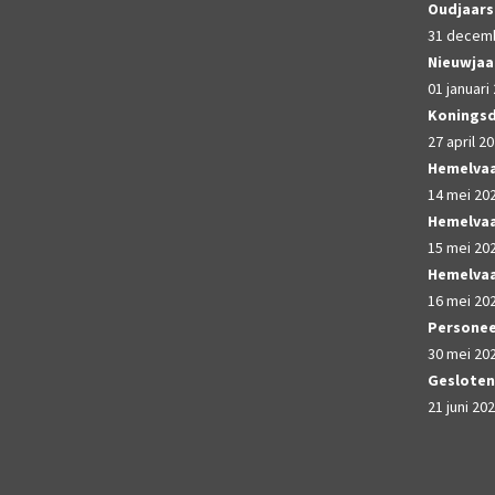
Oudjaar
31 decem
Nieuwjaa
01 januari
Konings
27 april 2
Hemelva
14 mei 20
Hemelva
15 mei 20
Hemelva
16 mei 20
Personee
30 mei 20
Gesloten
21 juni 20