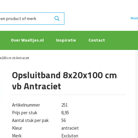
Mer
Over Waaltjes.nl
Inspiratie
Contact
x100 cm vb Antraciet
Opsluitband 8x20x100 cm
vb Antraciet
Artikelnummer
251
Prijs per stuk
8,95
Aantal stuk per pak
56
Kleur
antraciet
Merk
Excluton