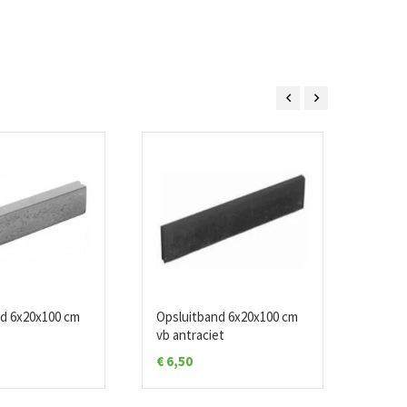
d 6x20x100 cm
Opsluitband 6x20x100 cm
Opslu
vb antraciet
vb Gri
€
6,50
€
7,9