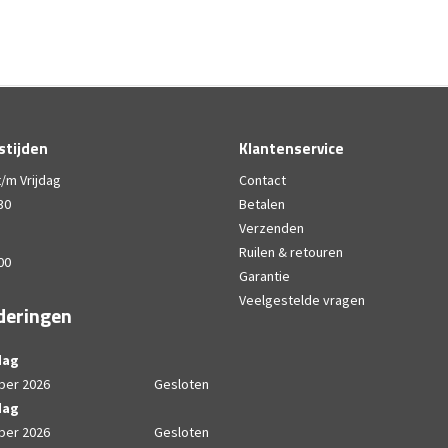
stijden
Klantenservice
/m Vrijdag
Contact
30
Betalen
Verzenden
Ruilen & retouren
00
Garantie
Veelgestelde vragen
deringen
dag
ber 2026
Gesloten
dag
ber 2026
Gesloten