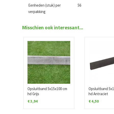
Eenheden (stuk) per
56
verpakking
Misschien ook interessant...
00 cm
Opsluitband 5x15x100 cm
Opsluitband 5x
hd Grijs
hd Antraciet
€
3,94
€
4,50